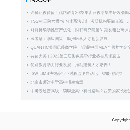
诠释职教价值！优路教育2022集训营教学集中研发会顺
TSSM“三阶六模”复习体系法走红 考研机构要靠真诚、..
财籽持续助推资产优化，财籽研究院第31期长租公寓课圆.
医考场：响应国策，助推医学人才创新发展
QUANTIC美国昆藤商学院 | “昆藤中国MBA全额奖学金
共创大美 | 2022第三届形象美学行业盛会秀场直击
优路教育助力行业发展，推动建筑人才培养！
​ SW-LIMS快销品行业过程监测自动化、智能化管控
北京市师达中学高中招生简章
中考没过普高线，读职业高中有出路吗？西安的家长看
Copyrigh