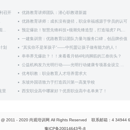
利召开
优路教育讲师团队：潜心职教谱新篇
.
优路教育讲师：成长没有捷径，职业幸福感源于学员的认可
..
预定爆款！智慧先锋科技+领潮先锋造型，打造瑞虎7 PL...
一建集训营：优路教育以团队力量与服务口碑，创品牌价值
”计划
“其实你不是笨孩子”——中托盟让孩子做有能力的人！
串串界无爆款？！！来看看月销4吨鸡脚筋的三叁街头？
公益机构发力光明行动——光明行动健康专项基金设立 ...
优考职教：职业教育人才培养需求大
东坡外国语致力于打造四川第一高复学校
这里
西安职业高中哪家好？优质职业高中名单来了！
t @ 2011 - 2020
尚观培训网
All Rights Reserved 联系邮箱：4 34944 
豫ICP备20014643号-8