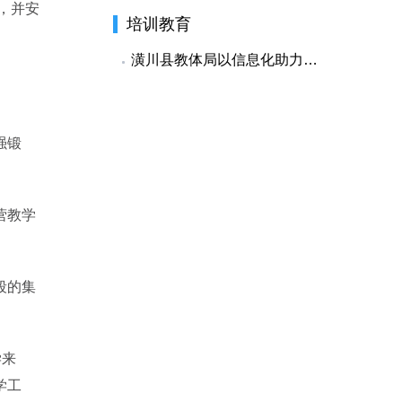
，并安
培训教育
潢川县教体局以信息化助力打赢疫情防控阻击战
强锻
营教学
段的集
学来
学工