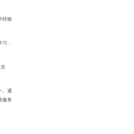
学经验
学习，
点击
一。通
善服务